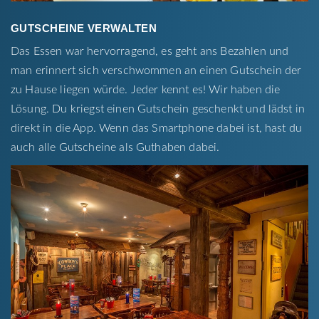
GUTSCHEINE VERWALTEN
Das Essen war hervorragend, es geht ans Bezahlen und
man erinnert sich verschwommen an einen Gutschein der
zu Hause liegen würde. Jeder kennt es! Wir haben die
Lösung. Du kriegst einen Gutschein geschenkt und lädst in
direkt in die App. Wenn das Smartphone dabei ist, hast du
auch alle Gutscheine als Guthaben dabei.