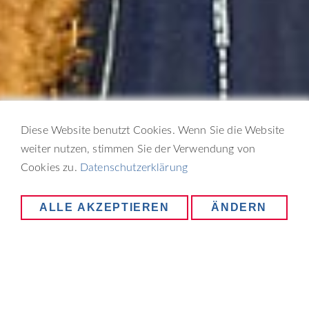
Diese Website benutzt Cookies. Wenn Sie die Website
weiter nutzen, stimmen Sie der Verwendung von
Cookies zu.
Datenschutzerklärung
ALLE AKZEPTIEREN
ÄNDERN
STANDORT WÄHLEN
Statistics
Necessary
Statistics
Google Analytics
Create statistics data
Extern Media
Social Media
Goal
_ga, _gat, _gid, _gali